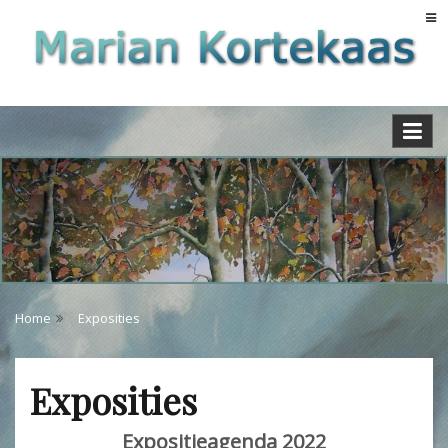
Skip
to
content
Home
Exposities
Exposities
Expositieagenda 2022