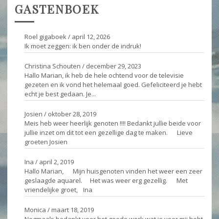
GASTENBOEK
Roel gigaboek
/
april 12, 2026
Ik moet zeggen: ik ben onder de indruk!
Christina Schouten
/
december 29, 2023
Hallo Marian, ik heb de hele ochtend voor de televisie
gezeten en ik vond het helemaal goed. Gefeliciteerd je hebt
echt je best gedaan. Je...
Josien
/
oktober 28, 2019
Meis heb weer heerlijk genoten !!!! Bedankt jullie beide voor
jullie inzet om dit tot een gezellige dag te maken. Lieve
groeten Josien
Ina
/
april 2, 2019
Hallo Marian, Mijn huisgenoten vinden het weer een zeer
geslaagde aquarel. Het was weer erg gezellig. Met
vriendelijke groet, Ina
Monica
/
maart 18, 2019