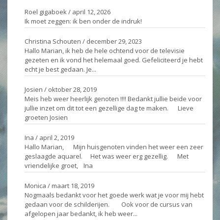
Roel gigaboek
/
april 12, 2026
Ik moet zeggen: ik ben onder de indruk!
Christina Schouten
/
december 29, 2023
Hallo Marian, ik heb de hele ochtend voor de televisie
gezeten en ik vond het helemaal goed. Gefeliciteerd je hebt
echt je best gedaan. Je...
Josien
/
oktober 28, 2019
Meis heb weer heerlijk genoten !!!! Bedankt jullie beide voor
jullie inzet om dit tot een gezellige dag te maken. Lieve
groeten Josien
Ina
/
april 2, 2019
Hallo Marian, Mijn huisgenoten vinden het weer een zeer
geslaagde aquarel. Het was weer erg gezellig. Met
vriendelijke groet, Ina
Monica
/
maart 18, 2019
Nogmaals bedankt voor het goede werk wat je voor mij hebt
gedaan voor de schilderijen. Ook voor de cursus van
afgelopen jaar bedankt, ik heb weer...