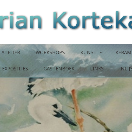
ATELIER
WORKSHOPS
KUNST
KERAM
EXPOSITIES
GASTENBOEK
LINKS
INLI