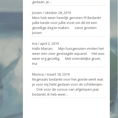
gedaan. Je...
Josien
/
oktober 28, 2019
Meis heb weer heerlijk genoten !!!! Bedankt
jullie beide voor jullie inzet om dit tot een
gezellige dag te maken. Lieve groeten
Josien
Ina
/
april 2, 2019
Hallo Marian, Mijn huisgenoten vinden het
weer een zeer geslaagde aquarel. Het was
weer erg gezellig. Met vriendelijke groet,
Ina
Monica
/
maart 18, 2019
Nogmaals bedankt voor het goede werk wat
je voor mij hebt gedaan voor de schilderijen.
Ook voor de cursus van afgelopen jaar
bedankt, ik heb weer...
Ga naar het gastenboek