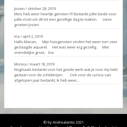
Josien
/
oktober 28, 2019
Meis heb weer heerlijk genoten !!!! Bedankt jullie beide voor
jullie inzet om dit tot een gezellige dag te maken. Lieve
groeten Josien
Ina
/
april 2, 2019
Hallo Marian, Mijn huisgenoten vinden het weer een zeer
geslaagde aquarel. Het was weer erg gezellig. Met
vriendelijke groet, Ina
Monica
/
maart 18, 2019
Nogmaals bedankt voor het goede werk wat je voor mij hebt
gedaan voor de schilderijen. Ook voor de cursus van
afgelopen jaar bedankt, ik heb weer...
Ga naar het gastenboek
© by Andrealantis 2021