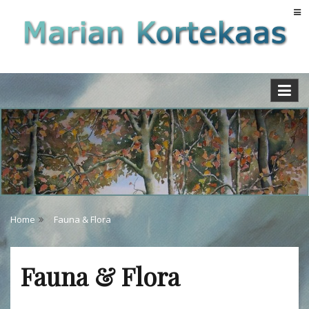
Skip
to
content
Home
Fauna & Flora
Fauna & Flora