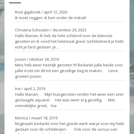
Roel gigaboek
/
april 12, 2026
Ik moet zeggen: ik ben onder de indruk!
Christina Schouten
/
december 29, 2023
Hallo Marian, ik heb de hele ochtend voor de televisie
gezeten en ik vond het helemaal goed. Gefeliciteerd je hebt
echt je best gedaan. Je...
Josien
/
oktober 28, 2019
Meis heb weer heerlijk genoten !!!! Bedankt jullie beide voor
jullie inzet om dit tot een gezellige dag te maken. Lieve
groeten Josien
Ina
/
april 2, 2019
Hallo Marian, Mijn huisgenoten vinden het weer een zeer
geslaagde aquarel. Het was weer erg gezellig. Met
vriendelijke groet, Ina
Monica
/
maart 18, 2019
Nogmaals bedankt voor het goede werk wat je voor mij hebt
gedaan voor de schilderijen. Ook voor de cursus van