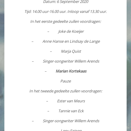
Datum: 6 September 2020
Tijd: 14.00 uur-16.00 uur. Inloop vanaf 13.30 uur.
In het eerste gedeelte zullen voordragen:
–
Joke de Koeijer
–
Anne Hanse en Lindsay de Lange
–
Marja Quist
–
Singer-songwriter Willem Arends
–
Marian Kortekaas
Pauze
In het tweede gedeelte zullen voordragen:
–
Ester van Meurs
–
Tannie van Eck
–
Singer-songwriter Willem Arends
–
Leny Seinen