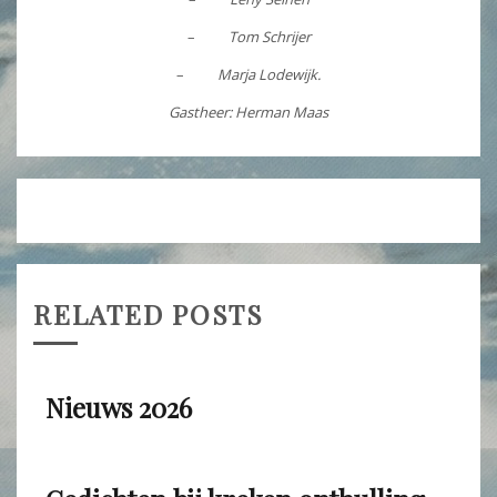
–
Tom Schrijer
–
Marja Lodewijk.
Gastheer: Herman Maas
Bericht
Kunstmarkt ‘Kastanjerie’
Dagworkshop
Heenvliet
Aquarelleren
navigatie
RELATED POSTS
Nieuws 2026