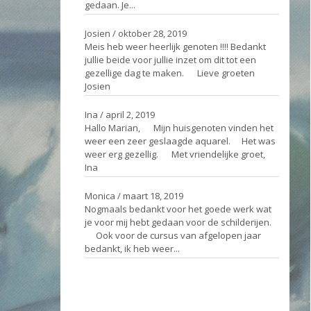
gedaan. Je...
Josien
/
oktober 28, 2019
Meis heb weer heerlijk genoten !!!! Bedankt
jullie beide voor jullie inzet om dit tot een
gezellige dag te maken. Lieve groeten
Josien
Ina
/
april 2, 2019
Hallo Marian, Mijn huisgenoten vinden het
weer een zeer geslaagde aquarel. Het was
weer erg gezellig. Met vriendelijke groet,
Ina
Monica
/
maart 18, 2019
Nogmaals bedankt voor het goede werk wat
je voor mij hebt gedaan voor de schilderijen.
Ook voor de cursus van afgelopen jaar
bedankt, ik heb weer...
Ga naar het gastenboek